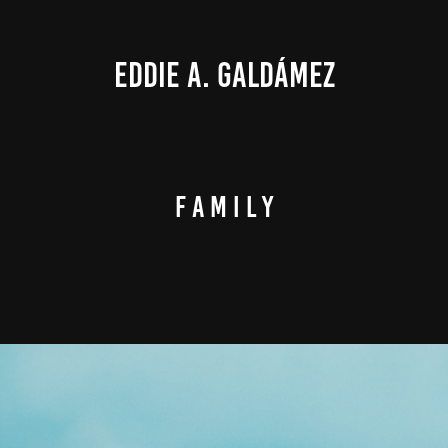
EDDIE A. GALDÁMEZ
F a m i l y